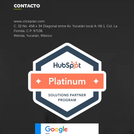
CONTACTO
www.clickplan.com
C. 32 No. 458 x 34 Diagonal entre Av. Yucatán local A-06 1, Col. La
Florida, C.P. 97138.
Mérida, Yucatán, México